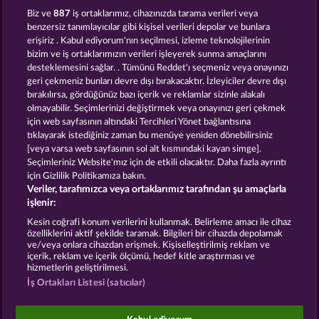
MAGIC BOOK 6
HORSEMEN
Biz ve
887
iş ortaklarımız, cihazınızda tarama verileri veya
benzersiz tanımlayıcılar gibi kişisel verileri depolar ve bunlara
erişiriz . Kabul ediyorum'nın seçilmesi, izleme teknolojilerinin
bizim ve iş ortaklarımızın verileri işleyerek sunma amaçlarını
desteklemesini sağlar. . Tümünü Reddet'ı seçmeniz veya onayınızı
geri çekmeniz bunları devre dışı bırakacaktır. İzleyiciler devre dışı
bırakılırsa, gördüğünüz bazı içerik ve reklamlar sizinle alakalı
olmayabilir. Seçimlerinizi değiştirmek veya onayınızı geri çekmek
PALACE OF TREASURES
40 THIEVES
için web sayfasının altındaki Tercihleri Yönet bağlantısına
tıklayarak istediğiniz zaman bu menüye yeniden dönebilirsiniz
[veya varsa web sayfasının sol alt kısmındaki kayan simge].
Hüküm ve Koşullar
Gizlilik Beyanı
Künye
Seçimleriniz Website'mız için de etkili olacaktır. Daha fazla ayrıntı
için Gizlilik Politikamıza bakın.
Veriler, tarafımızca veya ortaklarımız tarafından şu amaçlarla
Şirket
SSS
Facebook
işlenir:
İptal talebini gönder
Kesin coğrafi konum verilerini kullanmak. Belirleme amacı ile cihaz
özelliklerini aktif şekilde taramak. Bilgileri bir cihazda depolamak
ve/veya onlara cihazdan erişmek. Kişiselleştirilmiş reklam ve
içerik, reklam ve içerik ölçümü, hedef kitle araştırması ve
hizmetlerin geliştirilmesi.
İş Ortakları Listesi (satıcılar)
Sosyal casino oyunları sadece eğlence amaçlıdır ve
gerçek parayla oynanan kumar oyunlarında