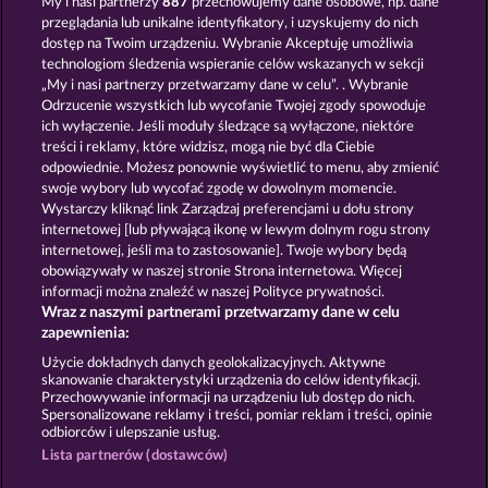
My i nasi partnerzy
887
przechowujemy dane osobowe, np. dane
przeglądania lub unikalne identyfikatory, i uzyskujemy do nich
40 THIEVES
MAGIC BOOK
dostęp na Twoim urządzeniu. Wybranie Akceptuję umożliwia
technologiom śledzenia wspieranie celów wskazanych w sekcji
„My i nasi partnerzy przetwarzamy dane w celu”. . Wybranie
Odrzucenie wszystkich lub wycofanie Twojej zgody spowoduje
ich wyłączenie. Jeśli moduły śledzące są wyłączone, niektóre
treści i reklamy, które widzisz, mogą nie być dla Ciebie
odpowiednie. Możesz ponownie wyświetlić to menu, aby zmienić
swoje wybory lub wycofać zgodę w dowolnym momencie.
GATES OF PERSIA
MAGIC BOOK 6
Wystarczy kliknąć link Zarządzaj preferencjami u dołu strony
internetowej [lub pływającą ikonę w lewym dolnym rogu strony
internetowej, jeśli ma to zastosowanie]. Twoje wybory będą
Zasady i warunki
Polityka prywatności
obowiązywały w naszej stronie Strona internetowa. Więcej
informacji można znaleźć w naszej Polityce prywatności.
Wraz z naszymi partnerami przetwarzamy dane w celu
Nota prawna
Firma
FAQ
Facebook
zapewnienia:
Prześlij wniosek o wypłatę
Użycie dokładnych danych geolokalizacyjnych. Aktywne
skanowanie charakterystyki urządzenia do celów identyfikacji.
Przechowywanie informacji na urządzeniu lub dostęp do nich.
Spersonalizowane reklamy i treści, pomiar reklam i treści, opinie
odbiorców i ulepszanie usług.
Lista partnerów (dostawców)