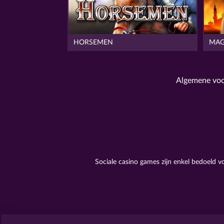
HORSEMEN
MAG
Algemene vo
Sociale casino games zijn enkel bedoeld 