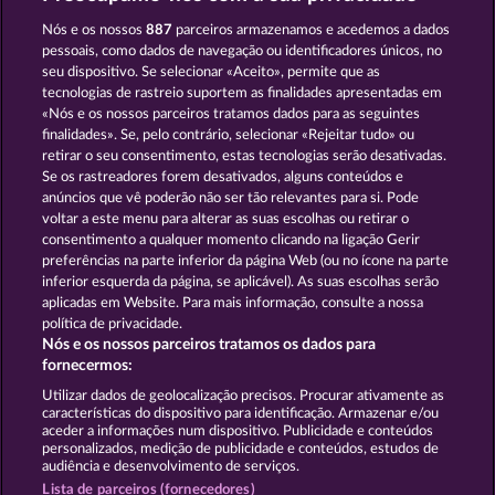
GATES OF ISHTAR
THE GRIFFIN
Nós e os nossos
887
parceiros armazenamos e acedemos a dados
pessoais, como dados de navegação ou identificadores únicos, no
seu dispositivo. Se selecionar «Aceito», permite que as
tecnologias de rastreio suportem as finalidades apresentadas em
«Nós e os nossos parceiros tratamos dados para as seguintes
finalidades». Se, pelo contrário, selecionar «Rejeitar tudo» ou
retirar o seu consentimento, estas tecnologias serão desativadas.
CREATURES OF THE NIGHT
DRAGONHEART THE NIBELUNG LEGENDS
Se os rastreadores forem desativados, alguns conteúdos e
anúncios que vê poderão não ser tão relevantes para si. Pode
voltar a este menu para alterar as suas escolhas ou retirar o
consentimento a qualquer momento clicando na ligação Gerir
Termos e Condições
preferências na parte inferior da página Web (ou no ícone na parte
inferior esquerda da página, se aplicável). As suas escolhas serão
Declaração de Privacidade
Marca
aplicadas em Website. Para mais informação, consulte a nossa
política de privacidade.
Nós e os nossos parceiros tratamos os dados para
Empresa
Perguntas frequentes
Facebook
fornecermos:
Enviar pedido de rescisão
Utilizar dados de geolocalização precisos. Procurar ativamente as
características do dispositivo para identificação. Armazenar e/ou
aceder a informações num dispositivo. Publicidade e conteúdos
personalizados, medição de publicidade e conteúdos, estudos de
audiência e desenvolvimento de serviços.
Lista de parceiros (fornecedores)