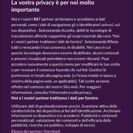
La vostra privacy è per noi molto
THE LAND OF HEROES
GATES OF ISHTAR
importante
Noi e i nostri
887
partner archiviamo e accediamo ai dati
personali, come i dati di navigazione gli o identificatori univoci, sul
tuo dispositivo . Selezionando Accetto, abiliti le tecnologie di
tracciamento affinché supportino gli scopi mostrati alla voce "Noi
e i nostri partner trattiamo i dati da fornire". Selezionando Rifiuta
CREATURES OF THE NIGHT
THE GUARDIAN GOD: HEIMDALL'S HORN
tutti o revocando il tuo consenso, le disabiliti. Nel caso in cui
queste tecnologie dovessero essere disabilitate, alcuni contenuti
e annunci visualizzati potrebbero non essere rilevanti. Puoi
accedere nuovamente a questo menu per modificare le tue scelte
Termini e condizioni
o per revocare il consenso facendo clic sul link Gestisci le
preferenze in fondo alla pagina web. [o l'icona mobile in basso a
Informativa sulla privacy
Note legali
sinistra della pagina web, se applicabile]. Tali scelte avranno
effetto nel contesto del nostro Sito web. Per maggiori
Società
FAQ
Facebook
informazioni, consulta l'Informativa sulla privacy.
Noi e i nostri partner trattiamo i dati per fornire:
Invia richiesta di recesso
Utilizzare dati di geolocalizzazione precisi. Scansione attiva delle
caratteristiche del dispositivo ai fini dell’identificazione. Archiviare
informazioni su dispositivo e/o accedervi. Pubblicità e contenuti
personalizzati, valutazione dei contenuti e dell’efficacia della
pubblicità, ricerche sul pubblico, sviluppo di servizi.
Elenco dei partner (fornitori)