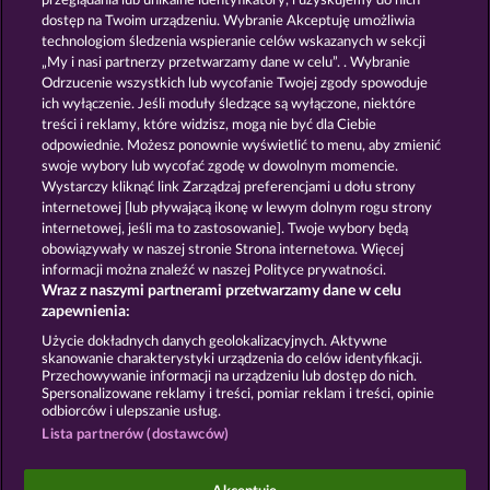
przeglądania lub unikalne identyfikatory, i uzyskujemy do nich
CRYSTAL BALL
THE LAND OF HEROES
dostęp na Twoim urządzeniu. Wybranie Akceptuję umożliwia
technologiom śledzenia wspieranie celów wskazanych w sekcji
„My i nasi partnerzy przetwarzamy dane w celu”. . Wybranie
Odrzucenie wszystkich lub wycofanie Twojej zgody spowoduje
ich wyłączenie. Jeśli moduły śledzące są wyłączone, niektóre
treści i reklamy, które widzisz, mogą nie być dla Ciebie
odpowiednie. Możesz ponownie wyświetlić to menu, aby zmienić
swoje wybory lub wycofać zgodę w dowolnym momencie.
THE GRIFFIN
MIGHTY DRAGON
Wystarczy kliknąć link Zarządzaj preferencjami u dołu strony
internetowej [lub pływającą ikonę w lewym dolnym rogu strony
internetowej, jeśli ma to zastosowanie]. Twoje wybory będą
Zasady i warunki
Polityka prywatności
obowiązywały w naszej stronie Strona internetowa. Więcej
informacji można znaleźć w naszej Polityce prywatności.
Wraz z naszymi partnerami przetwarzamy dane w celu
Nota prawna
Firma
FAQ
Facebook
zapewnienia:
Prześlij wniosek o wypłatę
Użycie dokładnych danych geolokalizacyjnych. Aktywne
skanowanie charakterystyki urządzenia do celów identyfikacji.
Przechowywanie informacji na urządzeniu lub dostęp do nich.
Spersonalizowane reklamy i treści, pomiar reklam i treści, opinie
odbiorców i ulepszanie usług.
Lista partnerów (dostawców)
Gry społecznościowe mają przeznaczenie czysto
rozrywkowe i nie mają absolutnie żadnego wpływu