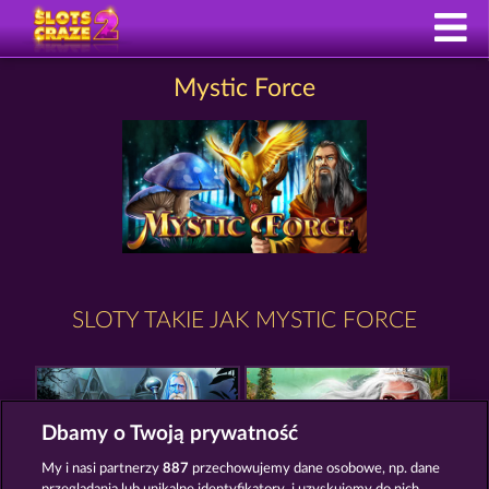
Mystic Force
SLOTY TAKIE JAK MYSTIC FORCE
Dbamy o Twoją prywatność
My i nasi partnerzy
887
przechowujemy dane osobowe, np. dane