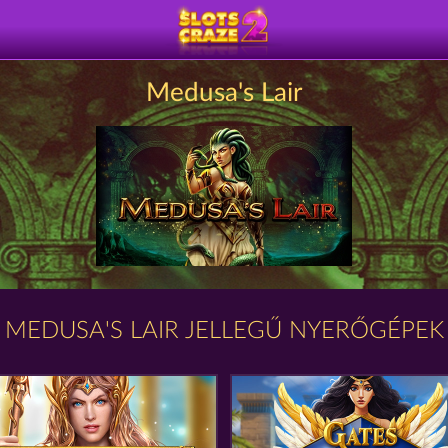
Medusa's Lair
MEDUSA'S LAIR JELLEGŰ NYERŐGÉPEK