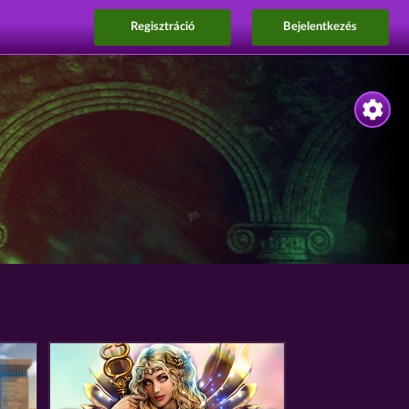
Regisztráció
Bejelentkezés