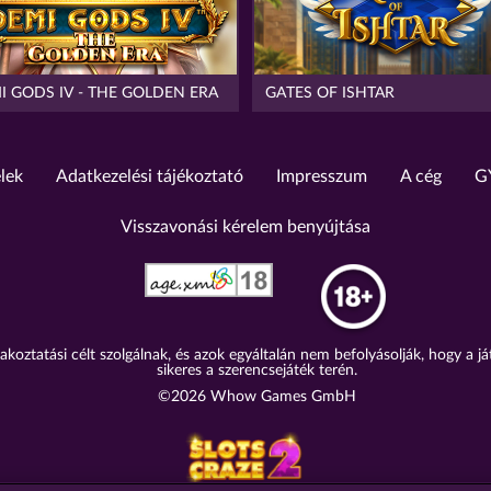
I GODS IV - THE GOLDEN ERA
GATES OF ISHTAR
elek
Adatkezelési tájékoztató
Impresszum
A cég
G
Visszavonási kérelem benyújtása
akoztatási célt szolgálnak, és azok egyáltalán nem befolyásolják, hogy a j
sikeres a szerencsejáték terén.
©2026 Whow Games GmbH