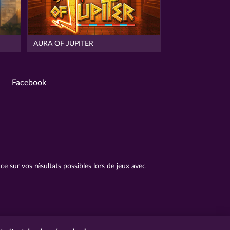
AURA OF JUPITER
Facebook
 sur vos résultats possibles lors de jeux avec