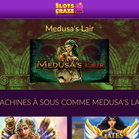
Medusa's Lair
ACHINES À SOUS COMME MEDUSA'S LA