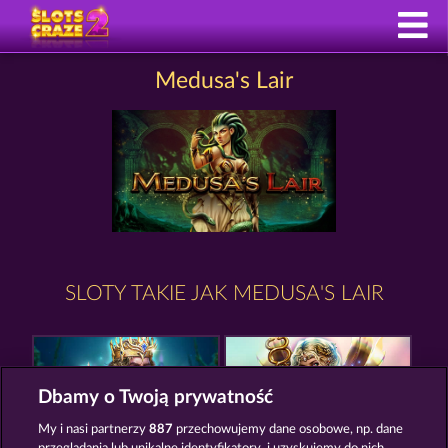
Medusa's Lair
SLOTY TAKIE JAK MEDUSA'S LAIR
Dbamy o Twoją prywatność
My i nasi partnerzy
887
przechowujemy dane osobowe, np. dane