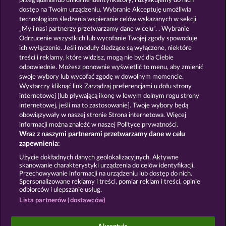
przeglądania lub unikalne identyfikatory, i uzyskujemy do nich
POSEIDON'S RISING
DEMI GODS V
dostęp na Twoim urządzeniu. Wybranie Akceptuję umożliwia
technologiom śledzenia wspieranie celów wskazanych w sekcji
„My i nasi partnerzy przetwarzamy dane w celu”. . Wybranie
Odrzucenie wszystkich lub wycofanie Twojej zgody spowoduje
ich wyłączenie. Jeśli moduły śledzące są wyłączone, niektóre
treści i reklamy, które widzisz, mogą nie być dla Ciebie
odpowiednie. Możesz ponownie wyświetlić to menu, aby zmienić
swoje wybory lub wycofać zgodę w dowolnym momencie.
AURA OF JUPITER
GATES OF ISHTAR
Wystarczy kliknąć link Zarządzaj preferencjami u dołu strony
internetowej [lub pływającą ikonę w lewym dolnym rogu strony
internetowej, jeśli ma to zastosowanie]. Twoje wybory będą
Zasady i warunki
Polityka prywatności
obowiązywały w naszej stronie Strona internetowa. Więcej
informacji można znaleźć w naszej Polityce prywatności.
Wraz z naszymi partnerami przetwarzamy dane w celu
Nota prawna
Firma
FAQ
Facebook
zapewnienia:
Prześlij wniosek o wypłatę
Użycie dokładnych danych geolokalizacyjnych. Aktywne
skanowanie charakterystyki urządzenia do celów identyfikacji.
Przechowywanie informacji na urządzeniu lub dostęp do nich.
Spersonalizowane reklamy i treści, pomiar reklam i treści, opinie
odbiorców i ulepszanie usług.
Lista partnerów (dostawców)
Gry społecznościowe mają przeznaczenie czysto
rozrywkowe i nie mają absolutnie żadnego wpływu