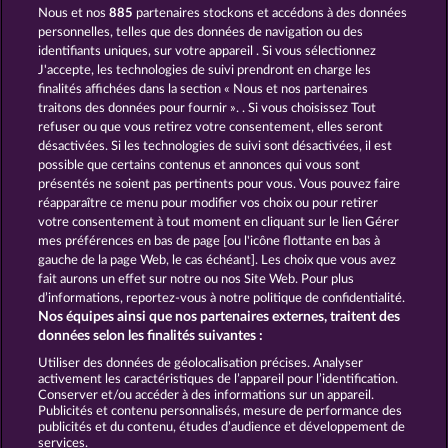
Nous et nos
885
partenaires stockons et accédons à des données
PALACE OF TREASURES
THE BLACK BOOK OF PIRATES
personnelles, telles que des données de navigation ou des
identifiants uniques, sur votre appareil . Si vous sélectionnez
J'accepte, les technologies de suivi prendront en charge les
finalités affichées dans la section « Nous et nos partenaires
traitons des données pour fournir ». . Si vous choisissez Tout
refuser ou que vous retirez votre consentement, elles seront
désactivées. Si les technologies de suivi sont désactivées, il est
possible que certains contenus et annonces qui vous sont
THE WARLOCKS BOOK
RAMSES BOOK
présentés ne soient pas pertinents pour vous. Vous pouvez faire
réapparaître ce menu pour modifier vos choix ou pour retirer
votre consentement à tout moment en cliquant sur le lien Gérer
mes préférences en bas de page [ou l'icône flottante en bas à
CGU
Charte de confidentialité
gauche de la page Web, le cas échéant]. Les choix que vous avez
fait aurons un effet sur notre ou nos Site Web. Pour plus
Mentions légales
Société
FAQ
d’informations, reportez-vous à notre politique de confidentialité.
Nos équipes ainsi que nos partenaires externes, traitent des
Facebook
données selon les finalités suivantes :
Utiliser des données de géolocalisation précises. Analyser
Envoyer la demande de rétractation
activement les caractéristiques de l’appareil pour l’identification.
Conserver et/ou accéder à des informations sur un appareil.
Publicités et contenu personnalisés, mesure de performance des
publicités et du contenu, études d’audience et développement de
services.