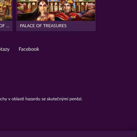
JACK POTTER AND THE BOOK OF DYNASTIES
PALACE OF TREASURES
otazy
Facebook
chy v oblasti hazardu se skutečnými penězi.