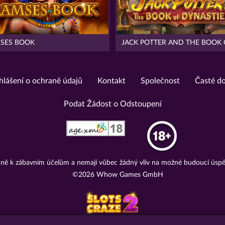
SES BOOK
hlášení o ochraně údajů
Kontakt
Společnost
Časté d
Podat Žádost o Odstoupení
adně k zábavním účelům a nemají vůbec žádný vliv na možné budoucí úspě
©2026 Whow Games GmbH