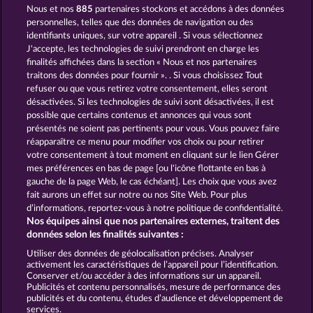
Nous et nos
885
partenaires stockons et accédons à des données
ROMAN LEGION XTREME
TEXAS TYCOON
personnelles, telles que des données de navigation ou des
identifiants uniques, sur votre appareil . Si vous sélectionnez
J'accepte, les technologies de suivi prendront en charge les
finalités affichées dans la section « Nous et nos partenaires
traitons des données pour fournir ». . Si vous choisissez Tout
refuser ou que vous retirez votre consentement, elles seront
désactivées. Si les technologies de suivi sont désactivées, il est
possible que certains contenus et annonces qui vous sont
THE GRIFFIN
BLITZ COINS
présentés ne soient pas pertinents pour vous. Vous pouvez faire
réapparaître ce menu pour modifier vos choix ou pour retirer
votre consentement à tout moment en cliquant sur le lien Gérer
mes préférences en bas de page [ou l'icône flottante en bas à
CGU
Charte de confidentialité
gauche de la page Web, le cas échéant]. Les choix que vous avez
fait aurons un effet sur notre ou nos Site Web. Pour plus
Mentions légales
Société
FAQ
d’informations, reportez-vous à notre politique de confidentialité.
Nos équipes ainsi que nos partenaires externes, traitent des
Facebook
données selon les finalités suivantes :
Utiliser des données de géolocalisation précises. Analyser
Envoyer la demande de rétractation
activement les caractéristiques de l’appareil pour l’identification.
Conserver et/ou accéder à des informations sur un appareil.
Publicités et contenu personnalisés, mesure de performance des
publicités et du contenu, études d’audience et développement de
services.