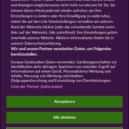
und Anzeigen möglicherweise nicht mehr so ​​relevant für Sie. Sie
können dieses Menü jederzeit wieder aufrufen, um Ihre
GOLDEN EI OF
FOREVER
Einstellungen zu ändern oder Ihre Einwilligung zu widerrufen,
MOORHUHN
DIAMONDS
indem Sie auf den Link Voreinstellungen verwalten am unteren
Alle Spiele zeigen
Rand der Webseite klicken [oder das schwebende Symbol unten
links auf der Webseite, falls zutreffend]. Ihre Einstellungen gelten
innerhalb unseres Website. Weitere Informationen finden Sie in
AGB
Datenschutz
Impressum
unserer Datenschutzerklärung.
Wir und unsere Partner verarbeiten Daten, um Folgendes
Unternehmensseite
FAQ
Facebook
bereitzustellen:
Genaue Geolocation-Daten verwenden. Geräteeigenschaften zur
Identifikation aktiv abfragen. Speichern von und/oder Zugriff auf
Widerruf einreichen
Informationen auf einem Gerät. Personalisierte Werbung und
Inhalte, Messung von Werbung und Inhalten,
Zielgruppenforschung und Entwicklung von Dienstleistungen.
Liste der Partner (Lieferanten)
Social Casino Spiele dienen der reinen Unterhaltung
Akzeptieren
und haben keinen Einfluss auf mögliche künftige
Erfolge bei Glücksspielen mit Geldeinsatz.
©2026 Whow Games GmbH
Alle ablehnen