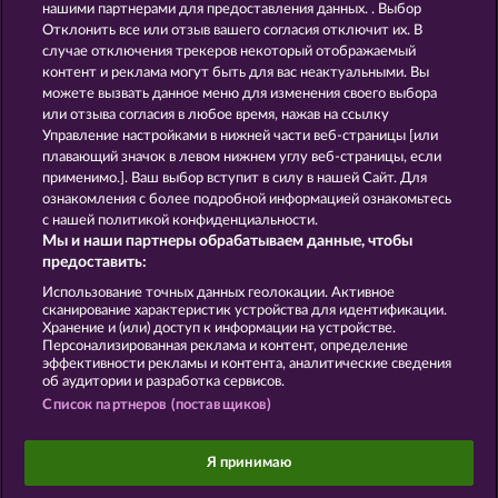
нашими партнерами для предоставления данных. . Выбор
Отклонить все или отзыв вашего согласия отключит их. В
GOLDEN EI OF
FOREVER
случае отключения трекеров некоторый отображаемый
MOORHUHN
DIAMONDS
контент и реклама могут быть для вас неактуальными. Вы
можете вызвать данное меню для изменения своего выбора
Показать все игры
или отзыва согласия в любое время, нажав на ссылку
Управление настройками в нижней части веб-страницы [или
плавающий значок в левом нижнем углу веб-страницы, если
Правила
КОНФИДЕНЦИАЛЬНОСТЬ
применимо.]. Ваш выбор вступит в силу в нашей Сайт. Для
ознакомления с более подробной информацией ознакомьтесь
О компании
Компания
ЧаВо
с нашей политикой конфиденциальности.
Мы и наши партнеры обрабатываем данные, чтобы
Facebook
предоставить:
Использование точных данных геолокации. Активное
Отправить Запрос об Отказе
сканирование характеристик устройства для идентификации.
Хранение и (или) доступ к информации на устройстве.
Персонализированная реклама и контент, определение
эффективности рекламы и контента, аналитические сведения
об аудитории и разработка сервисов.
Список партнеров (поставщиков)
Данный портал предназначен исключительно
для развлекательных целей и абсолютно не
Я принимаю
влияет на потенциальный успех при игре на
реальные деньги.