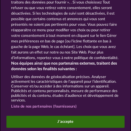
traitons des données pour fournir ». . Si vous choisissez Tout
refuser ou que vous retirez votre consentement, elles seront
GOLDEN EI OF
FOREVER
désactivées. Si les technologies de suivi sont désactivées, il est
MOORHUHN
DIAMONDS
possible que certains contenus et annonces qui vous sont
présentés ne soient pas pertinents pour vous. Vous pouvez faire
Voir tous les jeux
réapparaître ce menu pour modifier vos choix ou pour retirer
votre consentement à tout moment en cliquant sur le lien Gérer
mes préférences en bas de page [ou l'icône flottante en bas à
CGU
Charte de confidentialité
gauche de la page Web, le cas échéant]. Les choix que vous avez
fait aurons un effet sur notre ou nos Site Web. Pour plus
Mentions légales
Société
FAQ
d’informations, reportez-vous à notre politique de confidentialité.
Nos équipes ainsi que nos partenaires externes, traitent des
Facebook
données selon les finalités suivantes :
Utiliser des données de géolocalisation précises. Analyser
Envoyer la demande de rétractation
activement les caractéristiques de l’appareil pour l’identification.
Conserver et/ou accéder à des informations sur un appareil.
Publicités et contenu personnalisés, mesure de performance des
publicités et du contenu, études d’audience et développement de
services.
Liste de nos partenaires (fournisseurs)
Les jeux de casino sociaux sont prévus uniquement
à des fins de divertissement et n'ont absolument
J'accepte
aucune influence sur vos résultats possibles lors de
jeux avec de l'argent réel.