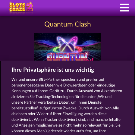
Quantum Clash
Ihre Privatsphäre ist uns wichtig
Wir und unsere
885
-Partner speichern und greifen auf
personenbezogene Daten wie Browserdaten oder eindeutige
SLOTSPIELE WIE QUANTUM CLASH
Kennungen auf Ihrem Gerät zu . Durch Auswahl von Akzeptieren
aktivieren Sie Tracking-Technologien für die unter „Wir und
unsere Partner verarbeiten Daten, um Ihnen Dienste
bereitzustellen“ aufgeführten Zwecke. Durch Auswahl von Alle
ablehnen oder Widerruf Ihrer Einwilligung werden diese
deaktiviert. . Wenn Tracker deaktiviert sind, sind manche Inhalte
und Anzeigen möglicherweise nicht mehr so ​​relevant für Sie. Sie
können dieses Menü jederzeit wieder aufrufen, um Ihre