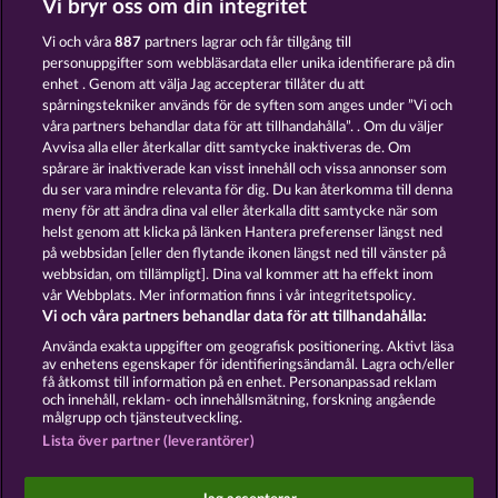
Vi bryr oss om din integritet
FROOTY TROUPE SUN SPLASH
FANCY FRUITS
Vi och våra
887
partners lagrar och får tillgång till
personuppgifter som webbläsardata eller unika identifierare på din
enhet . Genom att välja Jag accepterar tillåter du att
spårningstekniker används för de syften som anges under ”Vi och
våra partners behandlar data för att tillhandahålla”. . Om du väljer
Avvisa alla eller återkallar ditt samtycke inaktiveras de. Om
spårare är inaktiverade kan visst innehåll och vissa annonser som
FANCY FRUITS ROAR
3 GOLDEN CHERRIES
du ser vara mindre relevanta för dig. Du kan återkomma till denna
meny för att ändra dina val eller återkalla ditt samtycke när som
helst genom att klicka på länken Hantera preferenser längst ned
Användarvillkor
Sekretesspolicy
Avtryck
på webbsidan [eller den flytande ikonen längst ned till vänster på
webbsidan, om tillämpligt]. Dina val kommer att ha effekt inom
vår Webbplats. Mer information finns i vår integritetspolicy.
Om Företaget
FAQ
Facebook
Vi och våra partners behandlar data för att tillhandahålla:
Skicka in en begäran om att ångra köpet
Använda exakta uppgifter om geografisk positionering. Aktivt läsa
av enhetens egenskaper för identifieringsändamål. Lagra och/eller
få åtkomst till information på en enhet. Personanpassad reklam
och innehåll, reklam- och innehållsmätning, forskning angående
målgrupp och tjänsteutveckling.
Lista över partner (leverantörer)
Sociala casinospel är endast avsedda för
underhållningsändamål och har absolut inget