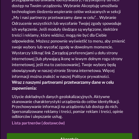
przeglądania lub unikalne identyfikatory, i uzyskujemy do nich
PIGGY KINGS
BEER PARTY
dostęp na Twoim urządzeniu. Wybranie Akceptuję umożliwia
technologiom śledzenia wspieranie celów wskazanych w sekcji
„My i nasi partnerzy przetwarzamy dane w celu”. . Wybranie
Odrzucenie wszystkich lub wycofanie Twojej zgody spowoduje
ich wyłączenie. Jeśli moduły śledzące są wyłączone, niektóre
treści i reklamy, które widzisz, mogą nie być dla Ciebie
odpowiednie. Możesz ponownie wyświetlić to menu, aby zmienić
swoje wybory lub wycofać zgodę w dowolnym momencie.
DEAD LEGION
5 EMBER WILDS
Wystarczy kliknąć link Zarządzaj preferencjami u dołu strony
internetowej [lub pływającą ikonę w lewym dolnym rogu strony
internetowej, jeśli ma to zastosowanie]. Twoje wybory będą
Zasady i warunki
Polityka prywatności
obowiązywały w naszej stronie Strona internetowa. Więcej
informacji można znaleźć w naszej Polityce prywatności.
Wraz z naszymi partnerami przetwarzamy dane w celu
Nota prawna
Firma
FAQ
Facebook
zapewnienia:
Prześlij wniosek o wypłatę
Użycie dokładnych danych geolokalizacyjnych. Aktywne
skanowanie charakterystyki urządzenia do celów identyfikacji.
Przechowywanie informacji na urządzeniu lub dostęp do nich.
Spersonalizowane reklamy i treści, pomiar reklam i treści, opinie
odbiorców i ulepszanie usług.
Lista partnerów (dostawców)
Gry społecznościowe mają przeznaczenie czysto
rozrywkowe i nie mają absolutnie żadnego wpływu