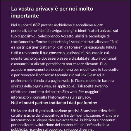
La vostra privacy è per noi molto
CLEOPATRA'S CROWN
LUCKY PHARAOH WILD
importante
Noi e i nostri
887
partner archiviamo e accediamo ai dati
personali, come i dati di navigazione gli o identificatori univoci, sul
tuo dispositivo . Selezionando Accetto, abiliti le tecnologie di
tracciamento affinché supportino gli scopi mostrati alla voce "Noi
e i nostri partner trattiamo i dati da fornire". Selezionando Rifiuta
JACK POTTER AND THE BOOK OF TEOS
RAMSES BOOK
tutti o revocando il tuo consenso, le disabiliti. Nel caso in cui
queste tecnologie dovessero essere disabilitate, alcuni contenuti
e annunci visualizzati potrebbero non essere rilevanti. Puoi
accedere nuovamente a questo menu per modificare le tue scelte
Termini e condizioni
o per revocare il consenso facendo clic sul link Gestisci le
preferenze in fondo alla pagina web. [o l'icona mobile in basso a
Informativa sulla privacy
Note legali
sinistra della pagina web, se applicabile]. Tali scelte avranno
effetto nel contesto del nostro Sito web. Per maggiori
Società
FAQ
Facebook
informazioni, consulta l'Informativa sulla privacy.
Noi e i nostri partner trattiamo i dati per fornire:
Invia richiesta di recesso
Utilizzare dati di geolocalizzazione precisi. Scansione attiva delle
caratteristiche del dispositivo ai fini dell’identificazione. Archiviare
informazioni su dispositivo e/o accedervi. Pubblicità e contenuti
personalizzati, valutazione dei contenuti e dell’efficacia della
pubblicità, ricerche sul pubblico, sviluppo di servizi.