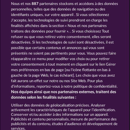
Nous et nos
887
partenaires stockons et accédons à des données
CLEOPATRA'S CROWN
JACK POTTER AND THE BOOK OF DYNASTIES
personnelles, telles que des données de navigation ou des
identifiants uniques, sur votre appareil . Si vous sélectionnez
J'accepte, les technologies de suivi prendront en charge les
finalités affichées dans la section « Nous et nos partenaires
traitons des données pour fournir ». . Si vous choisissez Tout
refuser ou que vous retirez votre consentement, elles seront
désactivées. Si les technologies de suivi sont désactivées, il est
possible que certains contenus et annonces qui vous sont
JACK POTTER AND THE BOOK OF TEOS
PHARAOS RICHES
présentés ne soient pas pertinents pour vous. Vous pouvez faire
réapparaître ce menu pour modifier vos choix ou pour retirer
votre consentement à tout moment en cliquant sur le lien Gérer
mes préférences en bas de page [ou l'icône flottante en bas à
CGU
Charte de confidentialité
gauche de la page Web, le cas échéant]. Les choix que vous avez
fait aurons un effet sur notre ou nos Site Web. Pour plus
Mentions légales
Société
FAQ
d’informations, reportez-vous à notre politique de confidentialité.
Nos équipes ainsi que nos partenaires externes, traitent des
Facebook
données selon les finalités suivantes :
Utiliser des données de géolocalisation précises. Analyser
Envoyer la demande de rétractation
activement les caractéristiques de l’appareil pour l’identification.
Conserver et/ou accéder à des informations sur un appareil.
Publicités et contenu personnalisés, mesure de performance des
publicités et du contenu, études d’audience et développement de
services.