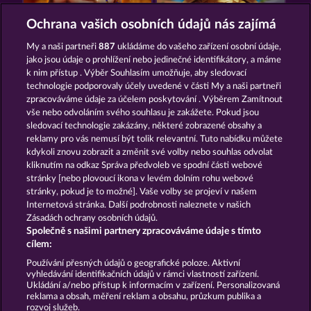
RAMSES BOOK
JACK POTTER AND THE BOOK OF TEOS
Ochrana vašich osobních údajů nás zajímá
My a naši partneři
887
ukládáme do vašeho zařízení osobní údaje,
jako jsou údaje o prohlížení nebo jedinečné identifikátory, a máme
k nim přístup . Výběr Souhlasím umožňuje, aby sledovací
technologie podporovaly účely uvedené v části My a naši partneři
zpracováváme údaje za účelem poskytování . Výběrem Zamítnout
vše nebo odvoláním svého souhlasu je zakážete. Pokud jsou
PHARAOS RICHES
LUCKY PHARAOH WILD
sledovací technologie zakázány, některé zobrazené obsahy a
reklamy pro vás nemusí být tolik relevantní. Tuto nabídku můžete
kdykoli znovu zobrazit a změnit své volby nebo souhlas odvolat
kliknutím na odkaz Správa předvoleb ve spodní části webové
Podmínky
Prohlášení o ochraně údajů
stránky [nebo plovoucí ikona v levém dolním rohu webové
stránky, pokud je to možné]. Vaše volby se projeví v našem
Kontakt
Společnost
Časté dotazy
Internetová stránka. Další podrobnosti naleznete v našich
Zásadách ochrany osobních údajů.
Společně s našimi partnery zpracováváme údaje s tímto
Facebook
cílem:
Podat Žádost o Odstoupení
Používání přesných údajů o geografické poloze. Aktivní
vyhledávání identifikačních údajů v rámci vlastností zařízení.
Ukládání a/nebo přístup k informacím v zařízení. Personalizovaná
reklama a obsah, měření reklam a obsahu, průzkum publika a
rozvoj služeb.