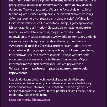
My i nasi partnerzy
887
przechowujemy dane osobowe, np. dane
przeglądania lub unikalne identyfikatory, i uzyskujemy do nich
EGYPTIAN MOON
MYSTERIES OF KARNAK
dostęp na Twoim urządzeniu. Wybranie Akceptuję umożliwia
technologiom śledzenia wspieranie celów wskazanych w sekcji
„My i nasi partnerzy przetwarzamy dane w celu”. . Wybranie
Odrzucenie wszystkich lub wycofanie Twojej zgody spowoduje
ich wyłączenie. Jeśli moduły śledzące są wyłączone, niektóre
treści i reklamy, które widzisz, mogą nie być dla Ciebie
odpowiednie. Możesz ponownie wyświetlić to menu, aby zmienić
swoje wybory lub wycofać zgodę w dowolnym momencie.
JACK POTTER AND THE BOOK OF DYNASTIES
LUCKY PHARAOH WILD
Wystarczy kliknąć link Zarządzaj preferencjami u dołu strony
internetowej [lub pływającą ikonę w lewym dolnym rogu strony
internetowej, jeśli ma to zastosowanie]. Twoje wybory będą
Zasady i warunki
Polityka prywatności
obowiązywały w naszej stronie Strona internetowa. Więcej
informacji można znaleźć w naszej Polityce prywatności.
Wraz z naszymi partnerami przetwarzamy dane w celu
Nota prawna
Firma
FAQ
Facebook
zapewnienia:
Prześlij wniosek o wypłatę
Użycie dokładnych danych geolokalizacyjnych. Aktywne
skanowanie charakterystyki urządzenia do celów identyfikacji.
Przechowywanie informacji na urządzeniu lub dostęp do nich.
Spersonalizowane reklamy i treści, pomiar reklam i treści, opinie
odbiorców i ulepszanie usług.
Lista partnerów (dostawców)