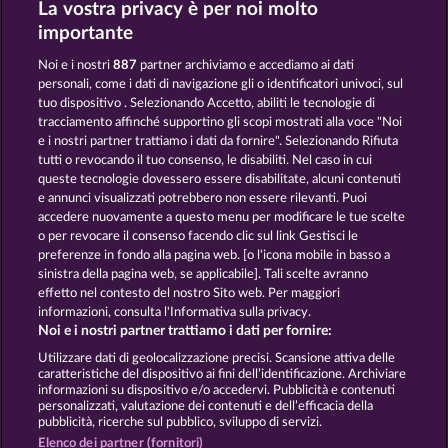
La vostra privacy è per noi molto
VALKYRIES - THE NIBELUNG LEGENDS
THE GRIFFIN
importante
Noi e i nostri
887
partner archiviamo e accediamo ai dati
personali, come i dati di navigazione gli o identificatori univoci, sul
tuo dispositivo . Selezionando Accetto, abiliti le tecnologie di
tracciamento affinché supportino gli scopi mostrati alla voce "Noi
e i nostri partner trattiamo i dati da fornire". Selezionando Rifiuta
THE LAND OF HEROES
MAGIC MIRROR
tutti o revocando il tuo consenso, le disabiliti. Nel caso in cui
queste tecnologie dovessero essere disabilitate, alcuni contenuti
e annunci visualizzati potrebbero non essere rilevanti. Puoi
accedere nuovamente a questo menu per modificare le tue scelte
Termini e condizioni
o per revocare il consenso facendo clic sul link Gestisci le
preferenze in fondo alla pagina web. [o l'icona mobile in basso a
Informativa sulla privacy
Note legali
sinistra della pagina web, se applicabile]. Tali scelte avranno
effetto nel contesto del nostro Sito web. Per maggiori
Società
FAQ
Facebook
informazioni, consulta l'Informativa sulla privacy.
Noi e i nostri partner trattiamo i dati per fornire:
Invia richiesta di recesso
Utilizzare dati di geolocalizzazione precisi. Scansione attiva delle
caratteristiche del dispositivo ai fini dell’identificazione. Archiviare
informazioni su dispositivo e/o accedervi. Pubblicità e contenuti
personalizzati, valutazione dei contenuti e dell’efficacia della
pubblicità, ricerche sul pubblico, sviluppo di servizi.
Elenco dei partner (fornitori)