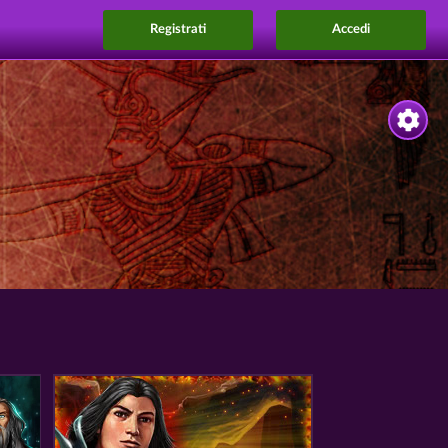
Registrati
Accedi