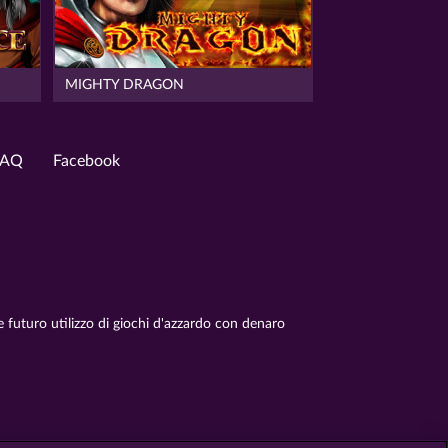
MIGHTY DRAGON
FAQ
Facebook
e futuro utilizzo di giochi d'azzardo con denaro