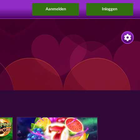
Aanmelden
Inloggen