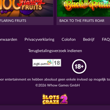
 FLARING FRUITS
BACK TO THE FRUITS ROAR
orwaarden
Privacyverklaring
Colofon
Bedrijf
FAQ
Terugbetalingsverzoek indienen
voor entertainment en hebben absoluut geen enkele invloed op mogelijk t
©2026 Whow Games GmbH