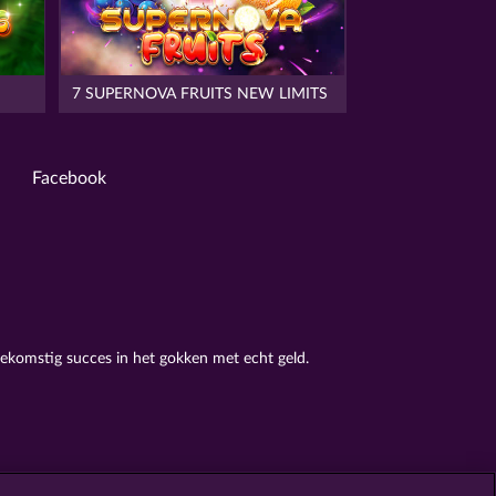
7 SUPERNOVA FRUITS NEW LIMITS
Facebook
oekomstig succes in het gokken met echt geld.