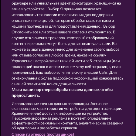
7 SUPERNOVA FRUITS NEW LIMITS
MAAAX DIAMONDS
браузере или уникальным идентификаторам, хранящимся на
вашем устройстве . Выбор Я принимаю позволяет
использовать технологии отслеживания для поддержки
описанных ниже целей, которые обрабатываются нами и
нашими партнерами для предоставления данных. . Выбор
Отклонить все или отзыв вашего согласия отключит их. В
случае отключения трекеров некоторый отображаемый
контент и реклама могут быть для вас неактуальными. Вы
FANCY FRUITS ROAR
40 SEVENS
можете вызвать данное меню для изменения своего выбора
или отзыва согласия в любое время, нажав на ссылку
Управление настройками в нижней части веб-страницы [или
плавающий значок в левом нижнем углу веб-страницы, если
Правила
КОНФИДЕНЦИАЛЬНОСТЬ
применимо.]. Ваш выбор вступит в силу в нашей Сайт. Для
ознакомления с более подробной информацией ознакомьтесь
О компании
Компания
ЧаВо
с нашей политикой конфиденциальности.
Мы и наши партнеры обрабатываем данные, чтобы
Facebook
предоставить:
Использование точных данных геолокации. Активное
Отправить Запрос об Отказе
сканирование характеристик устройства для идентификации.
Хранение и (или) доступ к информации на устройстве.
Персонализированная реклама и контент, определение
эффективности рекламы и контента, аналитические сведения
об аудитории и разработка сервисов.
Список партнеров (поставщиков)