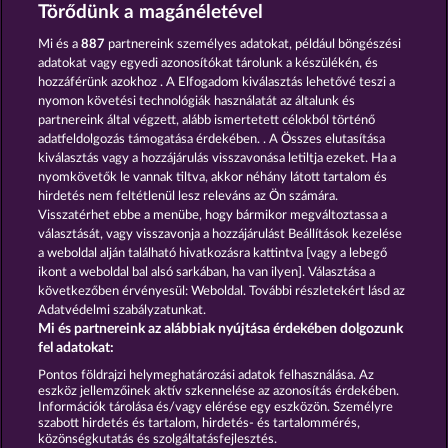
WILD RUBIES
7 SUPERNOVA FRUITS NEW LIMITS
Törődünk a magánéletével
Mi és a
887
partnereink személyes adatokat, például böngészési
adatokat vagy egyedi azonosítókat tárolunk a készülékén, és
hozzáférünk azokhoz . A Elfogadom kiválasztás lehetővé teszi a
nyomon követési technológiák használatát az általunk és
partnereink által végzett, alább ismertetett célokból történő
adatfeldolgozás támogatása érdekében. . A Összes elutasítása
MAAAX DIAMONDS
EXPLODIAC RHFP
kiválasztás vagy a hozzájárulás visszavonása letiltja ezeket. Ha a
nyomkövetők le vannak tiltva, akkor néhány látott tartalom és
hirdetés nem feltétlenül lesz releváns az Ön számára.
Visszatérhet ebbe a menübe, hogy bármikor megváltoztassa a
Részvételi feltételek
választását, vagy visszavonja a hozzájárulást Beállítások kezelése
a weboldal alján található hivatkozásra kattintva [vagy a lebegő
Adatkezelési tájékoztató
Impresszum
ikont a weboldal bal alsó sarkában, ha van ilyen]. Választása a
következőben érvényesül: Weboldal. További részletekért lásd az
Adatvédelmi szabályzatunkat.
A cég
GYIK
Facebook
Mi és partnereink az alábbiak nyújtása érdekében dolgozunk
fel adatokat:
Visszavonási kérelem benyújtása
Pontos földrajzi helymeghatározási adatok felhasználása. Az
eszköz jellemzőinek aktív szkennelése az azonosítás érdekében.
Információk tárolása és/vagy elérése egy eszközön. Személyre
szabott hirdetés és tartalom, hirdetés- és tartalommérés,
közönségkutatás és szolgáltatásfejlesztés.