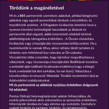
BLAZING STAR
BACK TO THE FRUITS
Törődünk a magánéletével
Mi és a
885
partnereink személyes adatokat, például böngészési
adatokat vagy egyedi azonosítókat tárolunk a készülékén, és
hozzáférünk azokhoz . A Elfogadom kiválasztás lehetővé teszi a
nyomon követési technológiák használatát az általunk és
partnereink által végzett, alább ismertetett célokból történő
adatfeldolgozás támogatása érdekében. . A Összes elutasítása
FRUIT MANIA RHFP
TOTAL ECLIPSE
kiválasztás vagy a hozzájárulás visszavonása letiltja ezeket. Ha a
nyomkövetők le vannak tiltva, akkor néhány látott tartalom és
hirdetés nem feltétlenül lesz releváns az Ön számára.
Visszatérhet ebbe a menübe, hogy bármikor megváltoztassa a
Részvételi feltételek
választását, vagy visszavonja a hozzájárulást Beállítások kezelése
a weboldal alján található hivatkozásra kattintva [vagy a lebegő
Adatkezelési tájékoztató
Impresszum
ikont a weboldal bal alsó sarkában, ha van ilyen]. Választása a
következőben érvényesül: Weboldal. További részletekért lásd az
Adatvédelmi szabályzatunkat.
A cég
GYIK
Facebook
Mi és partnereink az alábbiak nyújtása érdekében dolgozunk
fel adatokat:
Visszavonási kérelem benyújtása
Pontos földrajzi helymeghatározási adatok felhasználása. Az
eszköz jellemzőinek aktív szkennelése az azonosítás érdekében.
Információk tárolása és/vagy elérése egy eszközön. Személyre
szabott hirdetés és tartalom, hirdetés- és tartalommérés,