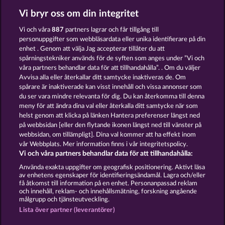
Vi bryr oss om din integritet
MEDUSA'S LAIR
THE GUARDIAN GOD: HEIMDALL'S HORN
Vi och våra
887
partners lagrar och får tillgång till
personuppgifter som webbläsardata eller unika identifierare på din
enhet . Genom att välja Jag accepterar tillåter du att
spårningstekniker används för de syften som anges under ”Vi och
våra partners behandlar data för att tillhandahålla”. . Om du väljer
Avvisa alla eller återkallar ditt samtycke inaktiveras de. Om
spårare är inaktiverade kan visst innehåll och vissa annonser som
POSEIDON'S RISING
GATES OF ISHTAR
du ser vara mindre relevanta för dig. Du kan återkomma till denna
meny för att ändra dina val eller återkalla ditt samtycke när som
helst genom att klicka på länken Hantera preferenser längst ned
Användarvillkor
Sekretesspolicy
Avtryck
på webbsidan [eller den flytande ikonen längst ned till vänster på
webbsidan, om tillämpligt]. Dina val kommer att ha effekt inom
vår Webbplats. Mer information finns i vår integritetspolicy.
Om Företaget
FAQ
Facebook
Vi och våra partners behandlar data för att tillhandahålla:
Skicka in en begäran om att ångra köpet
Använda exakta uppgifter om geografisk positionering. Aktivt läsa
av enhetens egenskaper för identifieringsändamål. Lagra och/eller
få åtkomst till information på en enhet. Personanpassad reklam
och innehåll, reklam- och innehållsmätning, forskning angående
målgrupp och tjänsteutveckling.
Lista över partner (leverantörer)