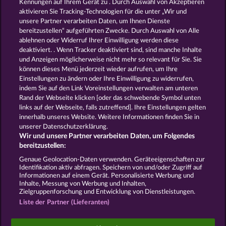
Kennungen auf Ihrem Gerät zu . Durch Auswahl von Akzeptieren
aktivieren Sie Tracking-Technologien für die unter „Wir und
GATES OF ISHTAR
THE GUARDIAN GOD: HEIMDALL'S HORN
unsere Partner verarbeiten Daten, um Ihnen Dienste
bereitzustellen“ aufgeführten Zwecke. Durch Auswahl von Alle
ablehnen oder Widerruf Ihrer Einwilligung werden diese
deaktiviert. . Wenn Tracker deaktiviert sind, sind manche Inhalte
und Anzeigen möglicherweise nicht mehr so ​​relevant für Sie. Sie
können dieses Menü jederzeit wieder aufrufen, um Ihre
Einstellungen zu ändern oder Ihre Einwilligung zu widerrufen,
DEMI GODS V
MEDUSA'S LAIR
indem Sie auf den Link Voreinstellungen verwalten am unteren
Rand der Webseite klicken [oder das schwebende Symbol unten
links auf der Webseite, falls zutreffend]. Ihre Einstellungen gelten
innerhalb unseres Website. Weitere Informationen finden Sie in
AGB
Datenschutz
Impressum
unserer Datenschutzerklärung.
Wir und unsere Partner verarbeiten Daten, um Folgendes
Unternehmensseite
FAQ
Facebook
bereitzustellen:
Genaue Geolocation-Daten verwenden. Geräteeigenschaften zur
Identifikation aktiv abfragen. Speichern von und/oder Zugriff auf
Widerruf einreichen
Informationen auf einem Gerät. Personalisierte Werbung und
Inhalte, Messung von Werbung und Inhalten,
Zielgruppenforschung und Entwicklung von Dienstleistungen.
Liste der Partner (Lieferanten)