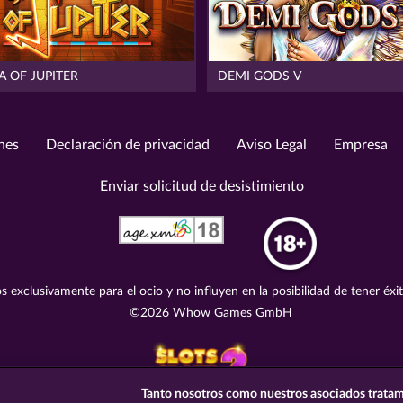
A OF JUPITER
DEMI GODS V
nes
Declaración de privacidad
Aviso Legal
Empresa
Enviar solicitud de desistimiento
s exclusivamente para el ocio y no influyen en la posibilidad de tener éxi
©2026 Whow Games GmbH
Tanto nosotros como nuestros asociados tratam