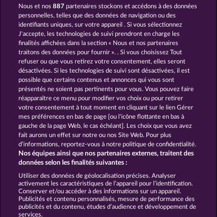
Nous et nos
887
partenaires stockons et accédons à des données
MAGIC STONE
DRAGONHEART THE NIBELUNG LEGENDS
personnelles, telles que des données de navigation ou des
identifiants uniques, sur votre appareil . Si vous sélectionnez
J'accepte, les technologies de suivi prendront en charge les
finalités affichées dans la section « Nous et nos partenaires
traitons des données pour fournir ». . Si vous choisissez Tout
refuser ou que vous retirez votre consentement, elles seront
désactivées. Si les technologies de suivi sont désactivées, il est
possible que certains contenus et annonces qui vous sont
MAGIC MIRROR
THE GRIFFIN
présentés ne soient pas pertinents pour vous. Vous pouvez faire
réapparaître ce menu pour modifier vos choix ou pour retirer
votre consentement à tout moment en cliquant sur le lien Gérer
mes préférences en bas de page [ou l'icône flottante en bas à
CGU
Charte de confidentialité
gauche de la page Web, le cas échéant]. Les choix que vous avez
fait aurons un effet sur notre ou nos Site Web. Pour plus
Mentions légales
Société
FAQ
d’informations, reportez-vous à notre politique de confidentialité.
Nos équipes ainsi que nos partenaires externes, traitent des
Facebook
données selon les finalités suivantes :
Utiliser des données de géolocalisation précises. Analyser
Envoyer la demande de rétractation
activement les caractéristiques de l’appareil pour l’identification.
Conserver et/ou accéder à des informations sur un appareil.
Publicités et contenu personnalisés, mesure de performance des
publicités et du contenu, études d’audience et développement de
services.