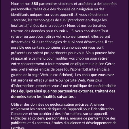
Nous et nos
885
partenaires stockons et accédons à des données
CREATURES OF THE NIGHT
CRYSTAL BALL
personnelles, telles que des données de navigation ou des
identifiants uniques, sur votre appareil . Si vous sélectionnez
J'accepte, les technologies de suivi prendront en charge les
finalités affichées dans la section « Nous et nos partenaires
traitons des données pour fournir ». . Si vous choisissez Tout
refuser ou que vous retirez votre consentement, elles seront
désactivées. Si les technologies de suivi sont désactivées, il est
possible que certains contenus et annonces qui vous sont
PHANTOMS MIRROR
VALKYRIES - THE NIBELUNG LEGENDS
présentés ne soient pas pertinents pour vous. Vous pouvez faire
réapparaître ce menu pour modifier vos choix ou pour retirer
votre consentement à tout moment en cliquant sur le lien Gérer
mes préférences en bas de page [ou l'icône flottante en bas à
CGU
Charte de confidentialité
gauche de la page Web, le cas échéant]. Les choix que vous avez
fait aurons un effet sur notre ou nos Site Web. Pour plus
Mentions légales
Société
FAQ
d’informations, reportez-vous à notre politique de confidentialité.
Nos équipes ainsi que nos partenaires externes, traitent des
Facebook
données selon les finalités suivantes :
Utiliser des données de géolocalisation précises. Analyser
Envoyer la demande de rétractation
activement les caractéristiques de l’appareil pour l’identification.
Conserver et/ou accéder à des informations sur un appareil.
Publicités et contenu personnalisés, mesure de performance des
publicités et du contenu, études d’audience et développement de
services.