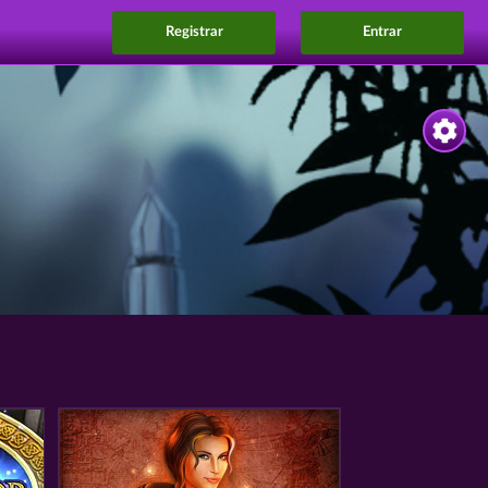
Registrar
Entrar