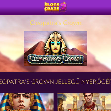
Cleopatra's Crown
EOPATRA'S CROWN JELLEGŰ NYERŐGÉ