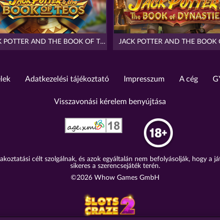
JACK POTTER AND THE BOOK OF TEOS
elek
Adatkezelési tájékoztató
Impresszum
A cég
G
Visszavonási kérelem benyújtása
akoztatási célt szolgálnak, és azok egyáltalán nem befolyásolják, hogy a j
sikeres a szerencsejáték terén.
©2026 Whow Games GmbH