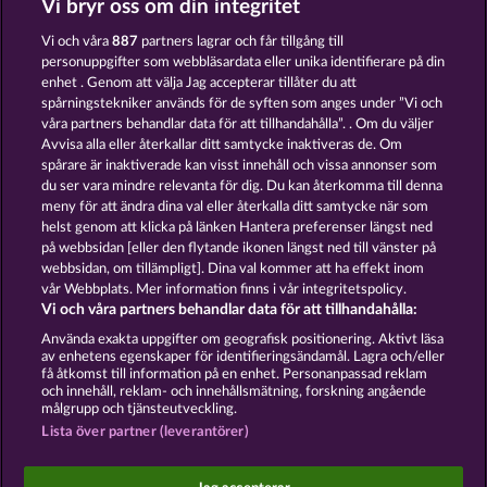
Vi bryr oss om din integritet
7 SUPERNOVA FRUITS
BACK TO THE FRUITS
Vi och våra
887
partners lagrar och får tillgång till
personuppgifter som webbläsardata eller unika identifierare på din
enhet . Genom att välja Jag accepterar tillåter du att
spårningstekniker används för de syften som anges under ”Vi och
våra partners behandlar data för att tillhandahålla”. . Om du väljer
Avvisa alla eller återkallar ditt samtycke inaktiveras de. Om
spårare är inaktiverade kan visst innehåll och vissa annonser som
TOWER OF POWER
WILD RUBIES
du ser vara mindre relevanta för dig. Du kan återkomma till denna
meny för att ändra dina val eller återkalla ditt samtycke när som
helst genom att klicka på länken Hantera preferenser längst ned
Användarvillkor
Sekretesspolicy
Avtryck
på webbsidan [eller den flytande ikonen längst ned till vänster på
webbsidan, om tillämpligt]. Dina val kommer att ha effekt inom
vår Webbplats. Mer information finns i vår integritetspolicy.
Om Företaget
FAQ
Facebook
Vi och våra partners behandlar data för att tillhandahålla:
Skicka in en begäran om att ångra köpet
Använda exakta uppgifter om geografisk positionering. Aktivt läsa
av enhetens egenskaper för identifieringsändamål. Lagra och/eller
få åtkomst till information på en enhet. Personanpassad reklam
och innehåll, reklam- och innehållsmätning, forskning angående
målgrupp och tjänsteutveckling.
Lista över partner (leverantörer)
Sociala casinospel är endast avsedda för
underhållningsändamål och har absolut inget