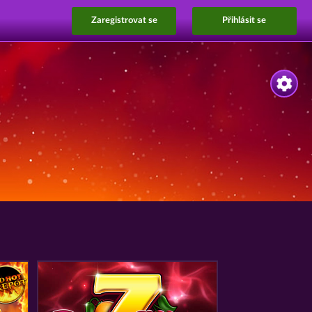
Zaregistrovat se
Přihlásit se