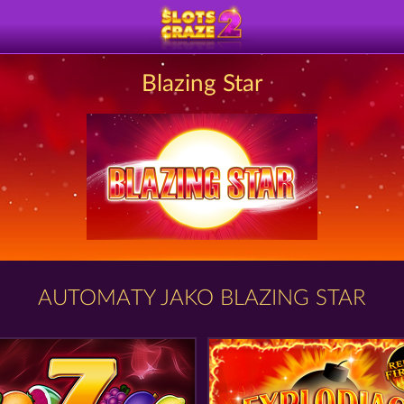
Blazing Star
AUTOMATY JAKO BLAZING STAR