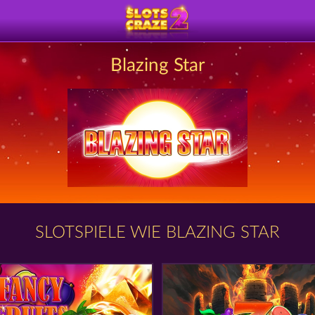
Blazing Star
SLOTSPIELE WIE BLAZING STAR