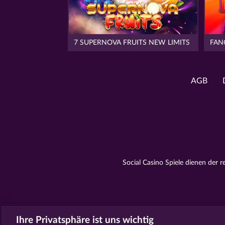
7 SUPERNOVA FRUITS NEW LIMITS
FAN
AGB
Social Casino Spiele dienen der r
Ihre Privatsphäre ist uns wichtig