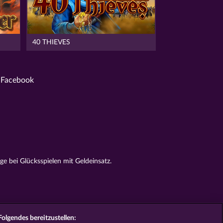
40 THIEVES
Facebook
ge bei Glücksspielen mit Geldeinsatz.
olgendes bereitzustellen: