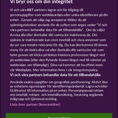
Vi bryr oss om din integritet
DEAD LEGION
BLITZ COINS
Vi och våra
887
partners lagrar och får tillgång till
personuppgifter som webbläsardata eller unika identifierare på din
enhet . Genom att välja Jag accepterar tillåter du att
spårningstekniker används för de syften som anges under ”Vi och
våra partners behandlar data för att tillhandahålla”. . Om du väljer
Avvisa alla eller återkallar ditt samtycke inaktiveras de. Om
spårare är inaktiverade kan visst innehåll och vissa annonser som
ATLAS OF LEGENDS
SECRET MISSION
du ser vara mindre relevanta för dig. Du kan återkomma till denna
meny för att ändra dina val eller återkalla ditt samtycke när som
helst genom att klicka på länken Hantera preferenser längst ned
Användarvillkor
Sekretesspolicy
Avtryck
på webbsidan [eller den flytande ikonen längst ned till vänster på
webbsidan, om tillämpligt]. Dina val kommer att ha effekt inom
vår Webbplats. Mer information finns i vår integritetspolicy.
Om Företaget
FAQ
Facebook
Vi och våra partners behandlar data för att tillhandahålla:
Skicka in en begäran om att ångra köpet
Använda exakta uppgifter om geografisk positionering. Aktivt läsa
av enhetens egenskaper för identifieringsändamål. Lagra och/eller
få åtkomst till information på en enhet. Personanpassad reklam
och innehåll, reklam- och innehållsmätning, forskning angående
målgrupp och tjänsteutveckling.
Lista över partner (leverantörer)
Sociala casinospel är endast avsedda för
underhållningsändamål och har absolut inget