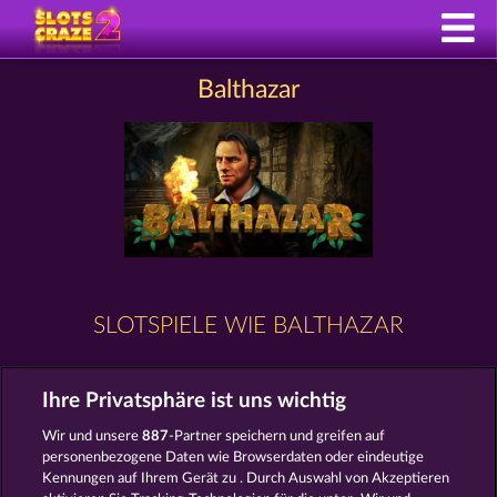
Balthazar
SLOTSPIELE WIE BALTHAZAR
Ihre Privatsphäre ist uns wichtig
Wir und unsere
887
-Partner speichern und greifen auf
personenbezogene Daten wie Browserdaten oder eindeutige
Kennungen auf Ihrem Gerät zu . Durch Auswahl von Akzeptieren