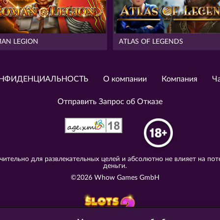
AN LEGION
ATLAS OF LEGENDS
НФИДЕНЦИАЛЬНОСТЬ
О компании
Компания
Ч
Отправить Запрос об Отказе
ительно для развлекательных целей и абсолютно не влияет на пот
деньги.
©2026 Whow Games GmbH