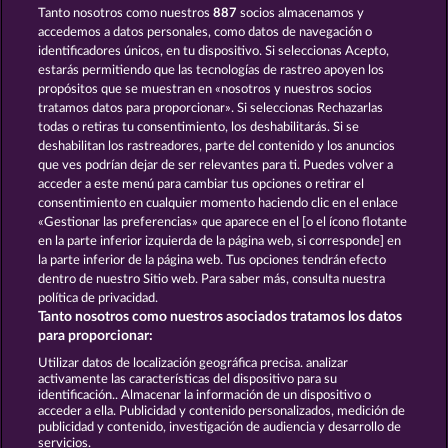
Tanto nosotros como nuestros
887
socios almacenamos y
ROYAL SEVEN ULTRA
MIGHTY 40
accedemos a datos personales, como datos de navegación o
identificadores únicos, en tu dispositivo. Si seleccionas Acepto,
estarás permitiendo que las tecnologías de rastreo apoyen los
propósitos que se muestran en «nosotros y nuestros socios
tratamos datos para proporcionar». Si seleccionas Rechazarlas
todas o retiras tu consentimiento, los deshabilitarás. Si se
deshabilitan los rastreadores, parte del contenido y los anuncios
que ves podrían dejar de ser relevantes para ti. Puedes volver a
FRUITS FIRST DIAMOND TREASURES
EXPLODIAC MAXI PLAY
acceder a este menú para cambiar tus opciones o retirar el
consentimiento en cualquier momento haciendo clic en el enlace
«Gestionar las preferencias» que aparece en el [o el ícono flotante
en la parte inferior izquierda de la página web, si corresponde] en
Términos y condiciones
la parte inferior de la página web. Tus opciones tendrán efecto
dentro de nuestro Sitio web. Para saber más, consulta nuestra
Declaración de privacidad
Aviso Legal
política de privacidad.
Tanto nosotros como nuestros asociados tratamos los datos
Empresa
FAQ
Facebook
para proporcionar:
Utilizar datos de localización geográfica precisa. analizar
Enviar solicitud de desistimiento
activamente las características del dispositivo para su
identificación.. Almacenar la información de un dispositivo o
acceder a ella. Publicidad y contenido personalizados, medición de
publicidad y contenido, investigación de audiencia y desarrollo de
servicios.