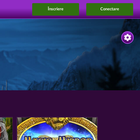
Înscriere
Conectare