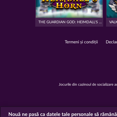
THE GUARDIAN GOD: HEIMDALL'S HORN
Termeni și condiții
Declar
Jocurile din cazinoul de socializare au
Nouă ne pasă ca datele tale personale să rămână