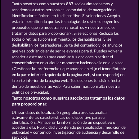
Tanto nosotros como nuestros
887
socios almacenamos y
DRAGONHEART THE NIBELUNG LEGENDS
MYSTIC FORCE
accedemos a datos personales, como datos de navegación o
identificadores únicos, en tu dispositivo. Si seleccionas Acepto,
estarás permitiendo que las tecnologías de rastreo apoyen los
propósitos que se muestran en «nosotros y nuestros socios
tratamos datos para proporcionar». Si seleccionas Rechazarlas
todas o retiras tu consentimiento, los deshabilitarás. Si se
deshabilitan los rastreadores, parte del contenido y los anuncios
que ves podrían dejar de ser relevantes para ti. Puedes volver a
PHANTOMS MIRROR
MAGIC MIRROR
acceder a este menú para cambiar tus opciones o retirar el
consentimiento en cualquier momento haciendo clic en el enlace
«Gestionar las preferencias» que aparece en el [o el ícono flotante
en la parte inferior izquierda de la página web, si corresponde] en
Términos y condiciones
la parte inferior de la página web. Tus opciones tendrán efecto
dentro de nuestro Sitio web. Para saber más, consulta nuestra
Declaración de privacidad
Aviso Legal
política de privacidad.
Tanto nosotros como nuestros asociados tratamos los datos
Empresa
FAQ
Facebook
para proporcionar:
Utilizar datos de localización geográfica precisa. analizar
Enviar solicitud de desistimiento
activamente las características del dispositivo para su
identificación.. Almacenar la información de un dispositivo o
acceder a ella. Publicidad y contenido personalizados, medición de
publicidad y contenido, investigación de audiencia y desarrollo de
servicios.