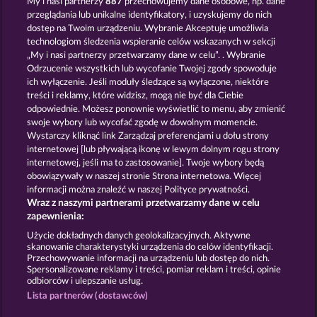
My i nasi partnerzy
887
przechowujemy dane osobowe, np. dane
przeglądania lub unikalne identyfikatory, i uzyskujemy do nich
VALKYRIES - THE NIBELUNG LEGENDS
THE GUARDIAN GOD: HEIMDALL'S HORN
dostęp na Twoim urządzeniu. Wybranie Akceptuję umożliwia
technologiom śledzenia wspieranie celów wskazanych w sekcji
„My i nasi partnerzy przetwarzamy dane w celu”. . Wybranie
Odrzucenie wszystkich lub wycofanie Twojej zgody spowoduje
ich wyłączenie. Jeśli moduły śledzące są wyłączone, niektóre
treści i reklamy, które widzisz, mogą nie być dla Ciebie
odpowiednie. Możesz ponownie wyświetlić to menu, aby zmienić
swoje wybory lub wycofać zgodę w dowolnym momencie.
GATES OF ISHTAR
PHANTOMS MIRROR
Wystarczy kliknąć link Zarządzaj preferencjami u dołu strony
internetowej [lub pływającą ikonę w lewym dolnym rogu strony
internetowej, jeśli ma to zastosowanie]. Twoje wybory będą
Zasady i warunki
Polityka prywatności
obowiązywały w naszej stronie Strona internetowa. Więcej
informacji można znaleźć w naszej Polityce prywatności.
Wraz z naszymi partnerami przetwarzamy dane w celu
Nota prawna
Firma
FAQ
Facebook
zapewnienia:
Prześlij wniosek o wypłatę
Użycie dokładnych danych geolokalizacyjnych. Aktywne
skanowanie charakterystyki urządzenia do celów identyfikacji.
Przechowywanie informacji na urządzeniu lub dostęp do nich.
Spersonalizowane reklamy i treści, pomiar reklam i treści, opinie
odbiorców i ulepszanie usług.
Lista partnerów (dostawców)