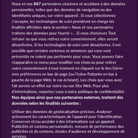
Nous et nos
887
partenaires stockons et accédons à des données
THE GUARDIAN GOD: HEIMDALL'S HORN
CREATURES OF THE NIGHT
personnelles, telles que des données de navigation ou des
identifiants uniques, sur votre appareil . Si vous sélectionnez
J'accepte, les technologies de suivi prendront en charge les
finalités affichées dans la section « Nous et nos partenaires
traitons des données pour fournir ». . Si vous choisissez Tout
refuser ou que vous retirez votre consentement, elles seront
désactivées. Si les technologies de suivi sont désactivées, il est
possible que certains contenus et annonces qui vous sont
CRYSTAL BALL
THE LAND OF HEROES
présentés ne soient pas pertinents pour vous. Vous pouvez faire
réapparaître ce menu pour modifier vos choix ou pour retirer
votre consentement à tout moment en cliquant sur le lien Gérer
mes préférences en bas de page [ou l'icône flottante en bas à
CGU
Charte de confidentialité
gauche de la page Web, le cas échéant]. Les choix que vous avez
fait aurons un effet sur notre ou nos Site Web. Pour plus
Mentions légales
Société
FAQ
d’informations, reportez-vous à notre politique de confidentialité.
Nos équipes ainsi que nos partenaires externes, traitent des
Facebook
données selon les finalités suivantes :
Utiliser des données de géolocalisation précises. Analyser
Envoyer la demande de rétractation
activement les caractéristiques de l’appareil pour l’identification.
Conserver et/ou accéder à des informations sur un appareil.
Publicités et contenu personnalisés, mesure de performance des
publicités et du contenu, études d’audience et développement de
services.