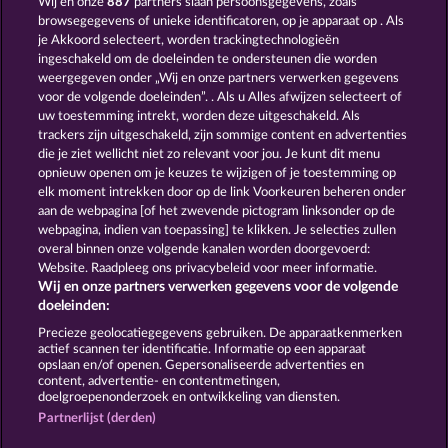
Wij en onze
887
partners slaan persoonsgegevens, zoals
browsegegevens of unieke identificatoren, op je apparaat op . Als
CLEOPATRA'S CROWN
RAMSES BOOK
je Akkoord selecteert, worden trackingtechnologieën
ingeschakeld om de doeleinden te ondersteunen die worden
weergegeven onder „Wij en onze partners verwerken gegevens
voor de volgende doeleinden”. . Als u Alles afwijzen selecteert of
uw toestemming intrekt, worden deze uitgeschakeld. Als
trackers zijn uitgeschakeld, zijn sommige content en advertenties
die je ziet wellicht niet zo relevant voor jou. Je kunt dit menu
opnieuw openen om je keuzes te wijzigen of je toestemming op
PHARAOS RICHES
JACK POTTER AND THE BOOK OF TEOS
elk moment intrekken door op de link Voorkeuren beheren onder
aan de webpagina [of het zwevende pictogram linksonder op de
webpagina, indien van toepassing] te klikken. Je selecties zullen
Algemene voorwaarden
Privacyverklaring
overal binnen onze volgende kanalen worden doorgevoerd:
Website. Raadpleeg ons privacybeleid voor meer informatie.
Wij en onze partners verwerken gegevens voor de volgende
Colofon
Bedrijf
FAQ
Facebook
doeleinden:
Terugbetalingsverzoek indienen
Precieze geolocatiegegevens gebruiken. De apparaatkenmerken
actief scannen ter identificatie. Informatie op een apparaat
opslaan en/of openen. Gepersonaliseerde advertenties en
content, advertentie- en contentmetingen,
doelgroepenonderzoek en ontwikkeling van diensten.
Partnerlijst (derden)