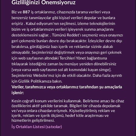
Gizliliğinizi Önemsiyoruz
LUCKY PHARAOH WILD
CLEOPATRA'S CROWN
Biz ve
887
iş ortaklarımız, cihazınızda tarama verileri veya
benzersiz tanımlayıcılar gibi kişisel verileri depolar ve bunlara
erişiriz . Kabul ediyorum'nın seçilmesi, izleme teknolojilerinin
bizim ve iş ortaklarımızın verileri işleyerek sunma amaçlarını
desteklemesini sağlar. . Tümünü Reddet'ı seçmeniz veya onayınızı
geri çekmeniz bunları devre dışı bırakacaktır. İzleyiciler devre dışı
bırakılırsa, gördüğünüz bazı içerik ve reklamlar sizinle alakalı
olmayabilir. Seçimlerinizi değiştirmek veya onayınızı geri çekmek
RAMSES BOOK
JACK POTTER & THE BOOK OF DYNASTIES 6
için web sayfasının altındaki Tercihleri Yönet bağlantısına
tıklayarak istediğiniz zaman bu menüye yeniden dönebilirsiniz
[veya varsa web sayfasının sol alt kısmındaki kayan simge].
Hüküm ve Koşullar
Gizlilik Beyanı
Künye
Seçimleriniz Website'mız için de etkili olacaktır. Daha fazla ayrıntı
için Gizlilik Politikamıza bakın.
Veriler, tarafımızca veya ortaklarımız tarafından şu amaçlarla
Şirket
SSS
Facebook
işlenir:
İptal talebini gönder
Kesin coğrafi konum verilerini kullanmak. Belirleme amacı ile cihaz
özelliklerini aktif şekilde taramak. Bilgileri bir cihazda depolamak
ve/veya onlara cihazdan erişmek. Kişiselleştirilmiş reklam ve
içerik, reklam ve içerik ölçümü, hedef kitle araştırması ve
hizmetlerin geliştirilmesi.
İş Ortakları Listesi (satıcılar)