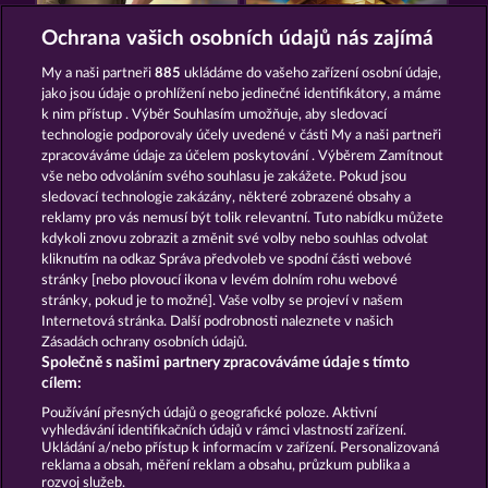
JACK POTTER & THE BOOK OF DYNASTIES 6
JACK POTTER AND THE BOOK OF TEOS
Ochrana vašich osobních údajů nás zajímá
My a naši partneři
885
ukládáme do vašeho zařízení osobní údaje,
jako jsou údaje o prohlížení nebo jedinečné identifikátory, a máme
k nim přístup . Výběr Souhlasím umožňuje, aby sledovací
technologie podporovaly účely uvedené v části My a naši partneři
zpracováváme údaje za účelem poskytování . Výběrem Zamítnout
vše nebo odvoláním svého souhlasu je zakážete. Pokud jsou
PHARAOS RICHES
CLEOPATRA'S CROWN
sledovací technologie zakázány, některé zobrazené obsahy a
reklamy pro vás nemusí být tolik relevantní. Tuto nabídku můžete
kdykoli znovu zobrazit a změnit své volby nebo souhlas odvolat
kliknutím na odkaz Správa předvoleb ve spodní části webové
Podmínky
Prohlášení o ochraně údajů
stránky [nebo plovoucí ikona v levém dolním rohu webové
stránky, pokud je to možné]. Vaše volby se projeví v našem
Kontakt
Společnost
Časté dotazy
Internetová stránka. Další podrobnosti naleznete v našich
Zásadách ochrany osobních údajů.
Společně s našimi partnery zpracováváme údaje s tímto
Facebook
cílem:
Podat Žádost o Odstoupení
Používání přesných údajů o geografické poloze. Aktivní
vyhledávání identifikačních údajů v rámci vlastností zařízení.
Ukládání a/nebo přístup k informacím v zařízení. Personalizovaná
reklama a obsah, měření reklam a obsahu, průzkum publika a
rozvoj služeb.