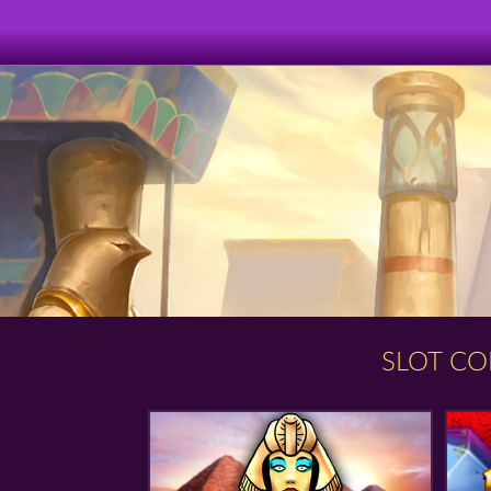
SLOT CO