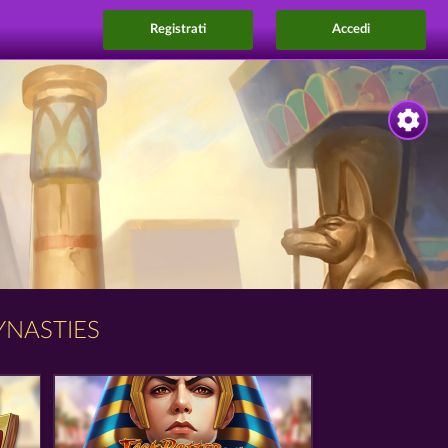
Registrati
Accedi
YNASTIES