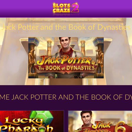
Jack Potter and the Book of Dynasties
ME JACK POTTER AND THE BOOK OF D